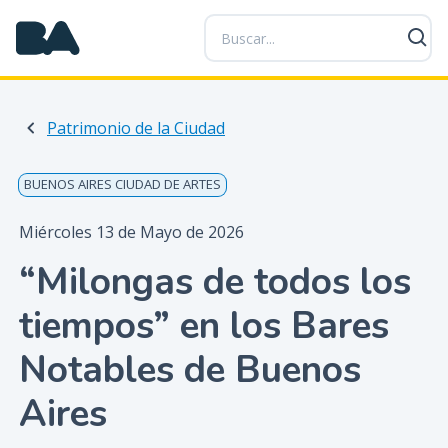
P
a
s
a
r
Patrimonio de la Ciudad
a
l
c
BUENOS AIRES CIUDAD DE ARTES
o
n
Miércoles 13 de Mayo de 2026
t
“Milongas de todos los
e
n
tiempos” en los Bares
i
d
Notables de Buenos
o
p
Aires
r
i