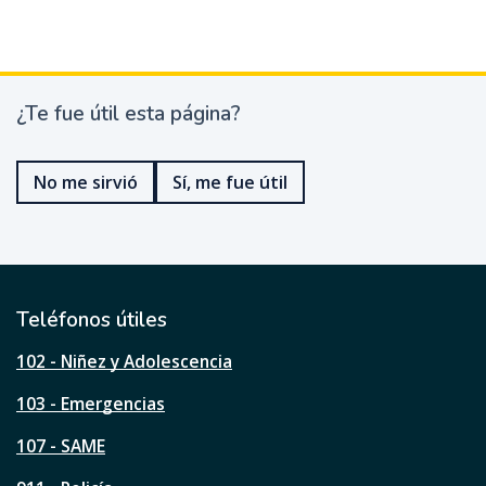
¿Te fue útil esta página?
¿
T
e
No me sirvió
Sí, me fue útil
f
u
e
ú
t
i
l
Teléfonos útiles
e
s
102 - Niñez y Adolescencia
t
a
103 - Emergencias
p
á
107 - SAME
g