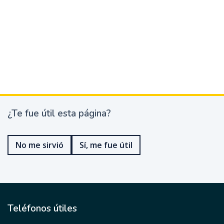
¿Te fue útil esta página?
¿
T
e
No me sirvió
Sí, me fue útil
f
u
e
ú
t
i
l
Teléfonos útiles
e