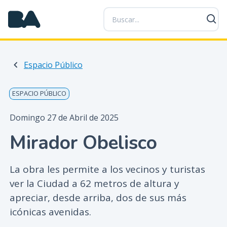
P
a
s
a
r
Espacio Público
a
l
c
ESPACIO PÚBLICO
o
n
Domingo 27 de Abril de 2025
t
Mirador Obelisco
e
n
i
La obra les permite a los vecinos y turistas
d
ver la Ciudad a 62 metros de altura y
o
apreciar, desde arriba, dos de sus más
p
icónicas avenidas.
r
i