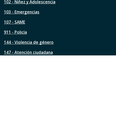
s
102 - Niñez y Adolescencia
t
a
103 - Emergencias
p
á
107 - SAME
g
911 - Policía
i
n
144 - Violencia de género
a
?
147 - Atención ciudadana
Ver todos los teléfonos
Redes de la ciudad
Facebook
Instagram
Twitter