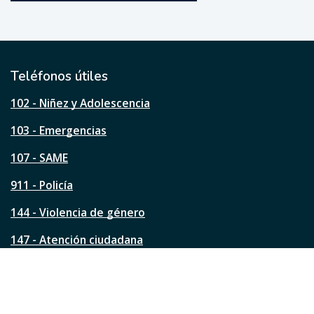
u
e
ú
t
i
l
Teléfonos útiles
e
s
102 - Niñez y Adolescencia
t
a
103 - Emergencias
p
á
107 - SAME
g
911 - Policía
i
n
144 - Violencia de género
a
?
147 - Atención ciudadana
Ver todos los teléfonos
Redes de la ciudad