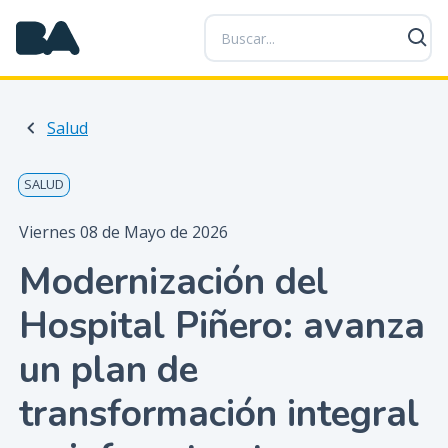
P
a
s
a
r
Salud
a
l
c
SALUD
o
n
Viernes 08 de Mayo de 2026
t
Modernización del
e
n
Hospital Piñero: avanza
i
d
un plan de
o
p
transformación integral
r
i