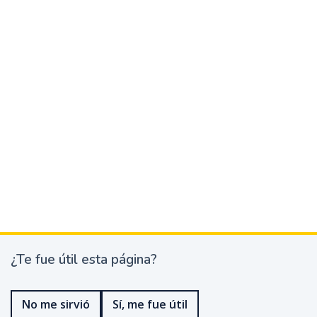
¿Te fue útil esta página?
¿
T
e
No me sirvió
Sí, me fue útil
f