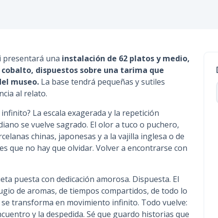
n
c
i
p
a
ni presentará una
instalación de 62 platos y medio,
l
 cobalto, dispuestos sobre una tarima que
 del museo.
La base tendrá pequeñas y sutiles
cia al relato.
infinito? La escala exagerada y la repetición
idiano se vuelve sagrado. El olor a tuco o puchero,
rcelanas chinas, japonesas y a la vajilla inglesa o de
es que no hay que olvidar. Volver a encontrarse con
ieta puesta con dedicación amorosa. Dispuesta. El
fugio de aromas, de tiempos compartidos, de todo lo
r se transforma en movimiento infinito. Todo vuelve:
encuentro y la despedida. Sé que guardo historias que