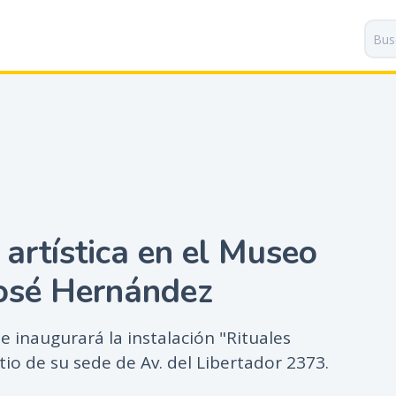
P
a
s
a
r
a
l
c
o
n
t
 artística en el Museo
e
n
José Hernández
i
d
o
se inaugurará la instalación "Rituales
p
tio de su sede de Av. del Libertador 2373.
r
i