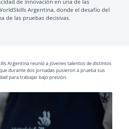
acidad de innovación en una de las
n
rldSkills Argentina, donde el desafío del
c
na de las pruebas decisivas.
i
p
a
l
lls Argentina reunió a jóvenes talentos de distintos
 que durante dos jornadas pusieron a prueba sus
idad para trabajar bajo presión.