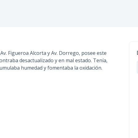
n
c
i
p
a
l
 Av. Figueroa Alcorta y Av. Dorrego, posee este
contraba desactualizado y en mal estado. Tenía,
cumulaba humedad y fomentaba la oxidación.