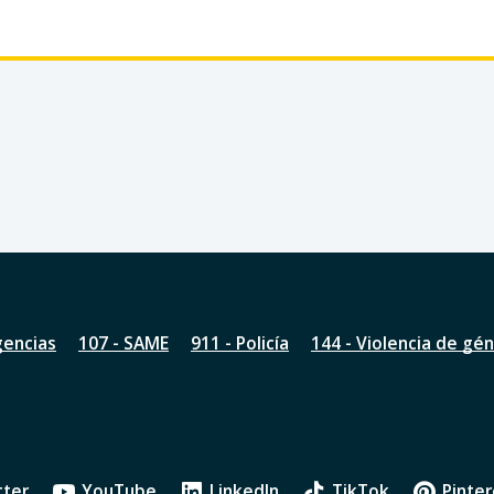
gencias
107 - SAME
911 - Policía
144 - Violencia de gé
tter
YouTube
LinkedIn
TikTok
Pinter