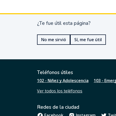
¿Te fue útil esta página?
¿
T
e
No me sirvió
Sí, me fue útil
f
u
e
ú
t
i
l
Teléfonos útiles
e
102 - Niñez y Adolescencia
103 - Emer
s
t
Ver todos los teléfonos
a
p
á
Redes de la ciudad
g
i
Facebook
Instagram
Twi