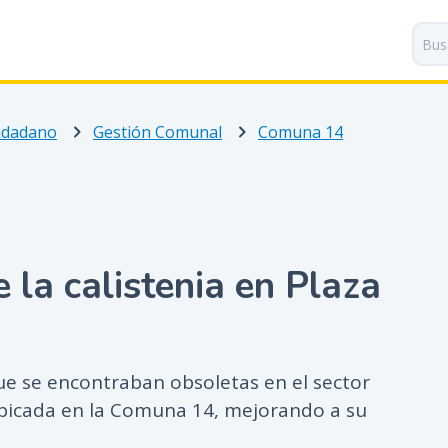
P
a
s
a
r
iudadano
Gestión Comunal
Comuna 14
a
l
c
o
n
t
 la calistenia en Plaza
e
n
i
d
o
que se encontraban obsoletas en el sector
p
 ubicada en la Comuna 14, mejorando a su
r
i