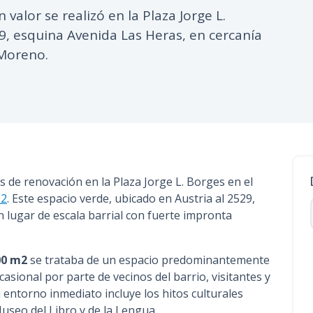
valor se realizó en la Plaza Jorge L.
n
c
9, esquina Avenida Las Heras, en cercanía
i
 Moreno.
p
a
l
 de renovación en la Plaza Jorge L. Borges en el
 2
. Este espacio verde, ubicado en Austria al 2529,
 lugar de escala barrial con fuerte impronta
00 m2
se trataba de un espacio predominantemente
asional por parte de vecinos del barrio, visitantes y
 entorno inmediato incluye los hitos culturales
Museo del Libro y de la Lengua.