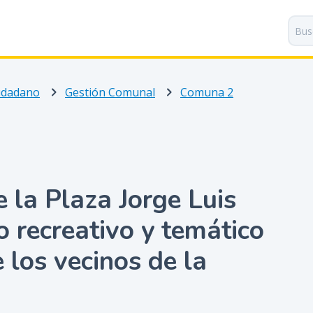
P
a
s
a
r
iudadano
Gestión Comunal
Comuna 2
a
l
c
o
n
t
 la Plaza Jorge Luis
e
n
o recreativo y temático
i
d
e los vecinos de la
o
p
r
i