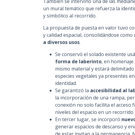
También se intervino una de las mediane
un mural temático que refuerza la ident
y simbólico al recorrido.
La propuesta de puesta en valor tuvo com
y calidad espacial, consolidándose como
a diversos usos
.
Se conservó el solado existente u
forma de laberinto
, en homenaje 
mismo material y estará delimitado 
especies vegetales ya presentes en e
identidad.
Se garantizó la
accesibilidad al la
la incorporación de una rampa, perm
conexión no solo facilita el acceso 
niveles del espacio en un recorrido
En tercer lugar, se incorporó
nuevo
generar espacios de descanso y en
de estar invitan a la permanencia,