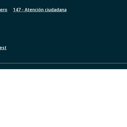
nero
147 - Atención ciudadana
est
a