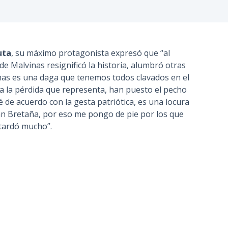
n
c
i
p
uta
, su máximo protagonista expresó que “al
a
de Malvinas resignificó la historia, alumbró otras
l
inas es una daga que tenemos todos clavados en el
da la pérdida que representa, han puesto el pecho
é de acuerdo con la gesta patriótica, es una locura
ran Bretaña, por eso me pongo de pie por los que
 tardó mucho”.