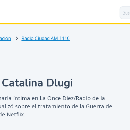
P
a
s
a
r
ación
Radio Ciudad AM 1110
a
l
c
o
n
t
 Catalina Dlugi
e
n
i
harla íntima en La Once Diez/Radio de la
d
alizó sobre el tratamiento de la Guerra de
o
e Netflix.
p
r
i