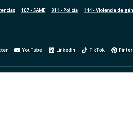
gencias
107 - SAME
911 - Policía
144 - Violencia de gé
tter
YouTube
LinkedIn
TikTok
Pinter
Política de privacidad
Oficios Judiciales
Transparenci
ados bajo Creative Commons Reconocimiento 2.5 Argentina License.