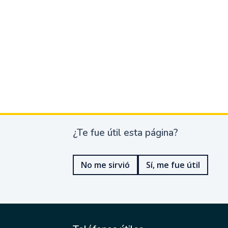
¿Te fue útil esta página?
¿
T
e
No me sirvió
Sí, me fue útil
f
u
e
ú
t
i
l