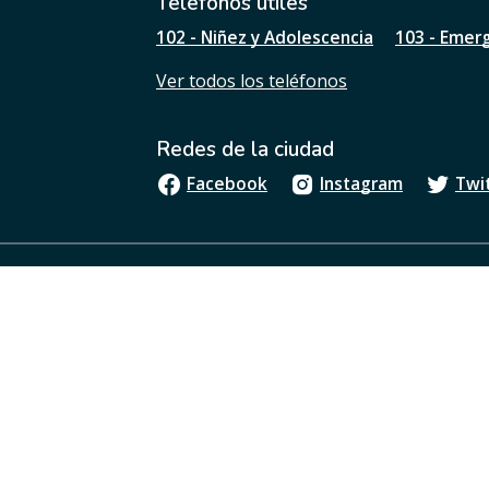
Teléfonos útiles
e
102 - Niñez y Adolescencia
103 - Emer
s
t
Ver todos los teléfonos
a
p
á
Redes de la ciudad
g
i
Facebook
Instagram
Twi
n
a
?
Boletín oficial
Términos y condiciones
Los contenidos de buenosaires.gob.ar están licenci