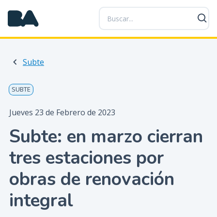
P
a
s
a
r
Subte
a
l
c
SUBTE
o
n
Jueves 23 de Febrero de 2023
t
Subte: en marzo cierran
e
n
tres estaciones por
i
d
obras de renovación
o
p
integral
r
i