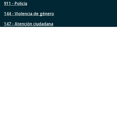
911 - Policía
i
n
144 - Violencia de género
a
?
147 - Atención ciudadana
Ver todos los teléfonos
Redes de la ciudad
Facebook
Instagram
Twitter
YouTube
LinkedIn
TikTok