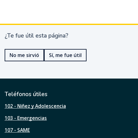
¿Te fue útil esta página?
¿
T
e
No me sirvió
Sí, me fue útil
f
u
e
ú
t
i
l
Teléfonos útiles
e
s
102 - Niñez y Adolescencia
t
a
103 - Emergencias
p
á
107 - SAME
g