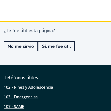
¿Te fue útil esta página?
¿
T
e
No me sirvió
Sí, me fue útil
f
u
e
ú
t
i
l
Teléfonos útiles
e
s
102 - Niñez y Adolescencia
t
a
103 - Emergencias
p
á
107 - SAME