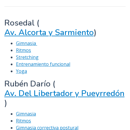
n
c
i
Rosedal (
p
Av. Alcorta y Sarmiento
)
a
l
Gimnasia
Ritmos
Stretching
Entrenamiento funcional
Yoga
Rubén Darío (
Av. Del Libertador y Pueyrredón
)
Gimnasia
Ritmos
Gimnasia correctiva postural