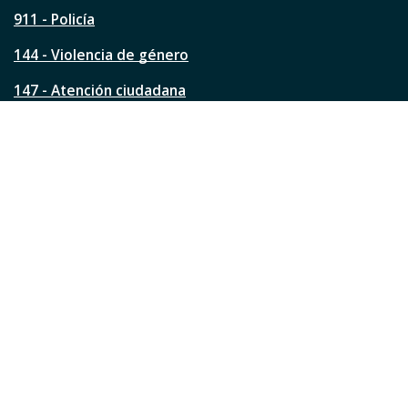
g
911 - Policía
i
n
144 - Violencia de género
a
?
147 - Atención ciudadana
Ver todos los teléfonos
Redes de la ciudad
Facebook
Instagram
Twitter
YouTube
LinkedIn
TikTok