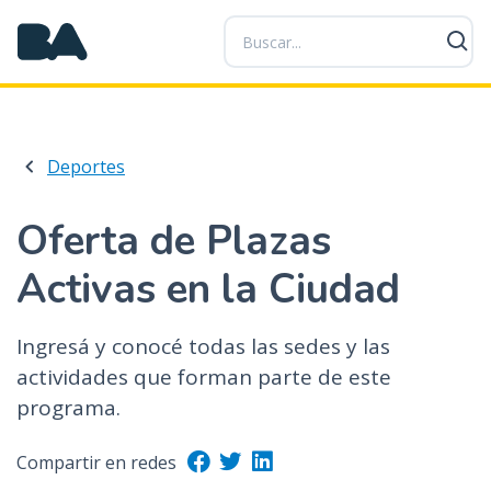
P
a
s
a
r
a
Deportes
l
c
o
Oferta de Plazas
n
Activas en la Ciudad
t
e
n
Ingresá y conocé todas las sedes y las
i
actividades que forman parte de este
d
programa.
o
p
r
Compartir en redes
i