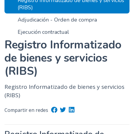
Registro Informatizado de bienes y servicios
n
(RIBS)
c
Adjudicación - Orden de compra
i
p
Ejecución contractual
a
Registro Informatizado
l
de bienes y servicios
(RIBS)
Registro Informatizado de bienes y servicios
(RIBS)
Compartir en redes