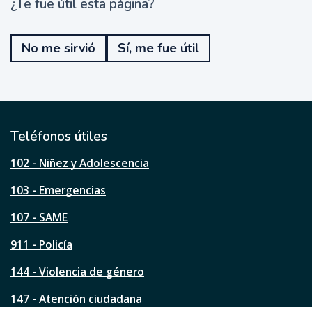
¿Te fue útil esta página?
¿
T
e
No me sirvió
Sí, me fue útil
f
u
e
ú
t
i
l
Teléfonos útiles
e
s
102 - Niñez y Adolescencia
t
a
103 - Emergencias
p
á
107 - SAME
g
911 - Policía
i
n
144 - Violencia de género
a
?
147 - Atención ciudadana