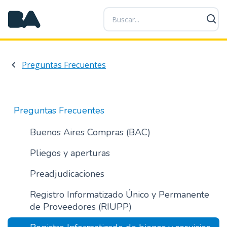
P
a
s
a
r
Preguntas Frecuentes
a
l
c
o
Preguntas Frecuentes
n
t
Buenos Aires Compras (BAC)
e
Pliegos y aperturas
n
i
Preadjudicaciones
d
o
Registro Informatizado Único y Permanente
p
de Proveedores (RIUPP)
r
i