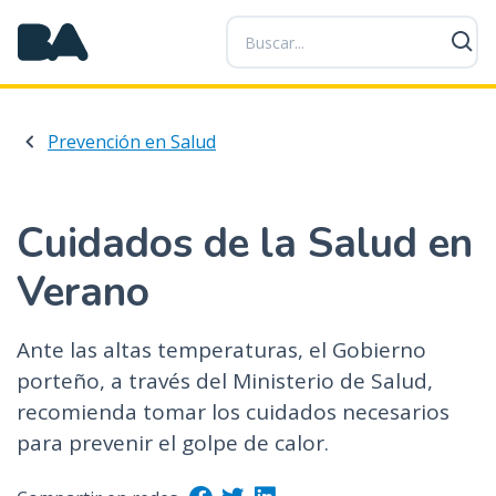
P
a
s
a
r
Prevención en Salud
a
l
c
o
Cuidados de la Salud en
n
Verano
t
e
n
Ante las altas temperaturas, el Gobierno
i
porteño, a través del Ministerio de Salud,
d
recomienda tomar los cuidados necesarios
o
p
para prevenir el golpe de calor.
r
i