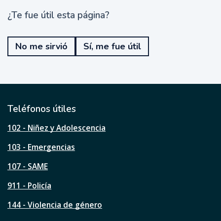
¿Te fue útil esta página?
¿
T
e
No me sirvió
Sí, me fue útil
f
u
e
ú
t
i
l
Teléfonos útiles
e
s
102 - Niñez y Adolescencia
t
a
103 - Emergencias
p
á
107 - SAME
g
911 - Policía
i
n
144 - Violencia de género
a
?