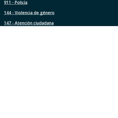
911 - Policía
i
n
144 - Violencia de género
a
?
147 - Atención ciudadana
Ver todos los teléfonos
Redes de la ciudad
Facebook
Instagram
Twitter
YouTube
LinkedIn
TikTok