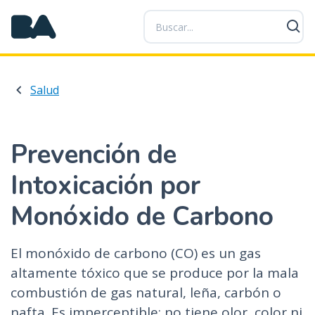
P
a
s
a
r
Salud
a
l
c
o
Prevención de
n
Intoxicación por
t
e
Monóxido de Carbono
n
i
d
El monóxido de carbono (CO) es un gas
o
altamente tóxico que se produce por la mala
p
combustión de gas natural, leña, carbón o
r
nafta. Es imperceptible: no tiene olor, color ni
i