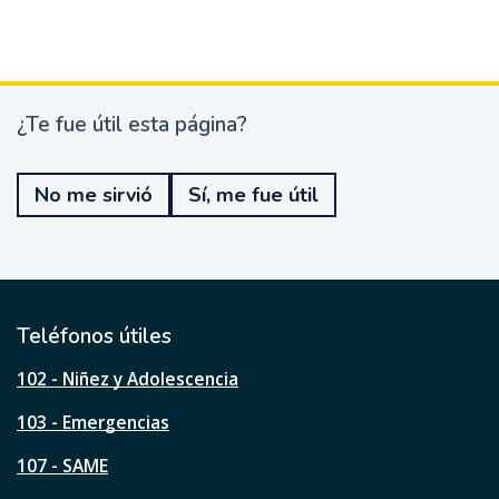
¿Te fue útil esta página?
¿
T
e
No me sirvió
Sí, me fue útil
f
u
e
ú
t
i
l
Teléfonos útiles
e
s
102 - Niñez y Adolescencia
t
a
103 - Emergencias
p
á
107 - SAME
g