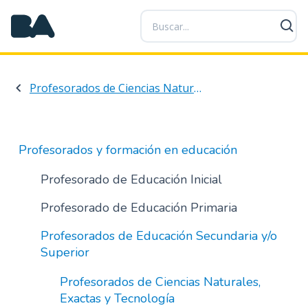
P
a
s
a
r
Profesorados de Ciencias Naturales, Exactas y Tecnología
a
l
c
o
Profesorados y formación en educación
n
t
Profesorado de Educación Inicial
e
Profesorado de Educación Primaria
n
i
Profesorados de Educación Secundaria y/o
d
Superior
o
p
Profesorados de Ciencias Naturales,
r
Exactas y Tecnología
i