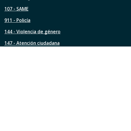
p
á
107 - SAME
g
911 - Policía
i
n
144 - Violencia de género
a
?
147 - Atención ciudadana
Ver todos los teléfonos
Redes de la ciudad
Facebook
Instagram
Twitter
YouTube
LinkedIn