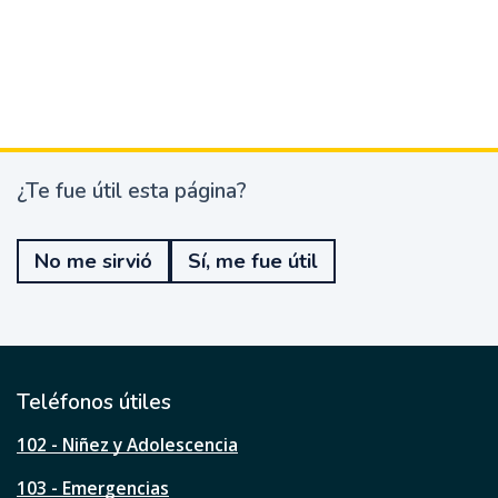
¿Te fue útil esta página?
¿
T
e
No me sirvió
Sí, me fue útil
f
u
e
ú
t
i
l
Teléfonos útiles
e
s
102 - Niñez y Adolescencia
t
a
103 - Emergencias