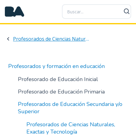
P
a
s
a
r
Profesorados de Ciencias Naturales, Exactas y Tecnología
a
l
c
o
Profesorados y formación en educación
n
t
Profesorado de Educación Inicial
e
Profesorado de Educación Primaria
n
i
Profesorados de Educación Secundaria y/o
d
Superior
o
p
Profesorados de Ciencias Naturales,
r
Exactas y Tecnología
i