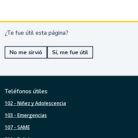
¿Te fue útil esta página?
¿
T
e
No me sirvió
Sí, me fue útil
f
u
e
ú
t
i
l
Teléfonos útiles
e
s
102 - Niñez y Adolescencia
t
a
103 - Emergencias
p
á
107 - SAME
g