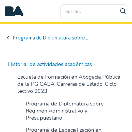
P
a
s
a
r
Programa de Diplomatura sobre Régimen Administrativo y Presupuestario
a
l
c
o
Historial de actividades académicas
n
t
Escuela de Formación en Abogacía Pública
e
de la PG CABA. Carreras de Estado. Ciclo
n
lectivo 2023
i
d
Programa de Diplomatura sobre
o
Régimen Administrativo y
p
Presupuestario
r
Programa de Especialización en
i