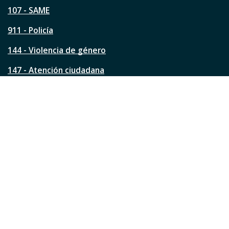
p
á
107 - SAME
g
911 - Policía
i
n
144 - Violencia de género
a
?
147 - Atención ciudadana
Ver todos los teléfonos
Redes de la ciudad
Facebook
Instagram
Twitter
YouTube
LinkedIn