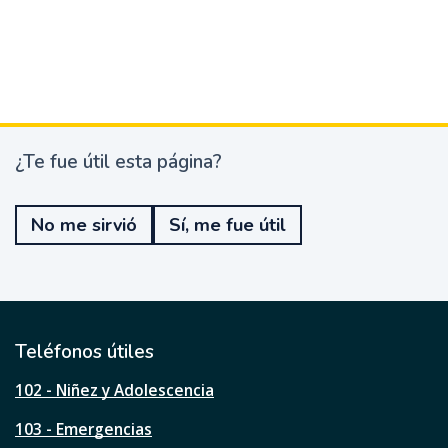
¿Te fue útil esta página?
¿
T
e
No me sirvió
Sí, me fue útil
f
u
e
ú
t
i
l
Teléfonos útiles
e
s
102 - Niñez y Adolescencia
t
a
103 - Emergencias