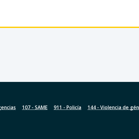
gencias
107 - SAME
911 - Policía
144 - Violencia de gé