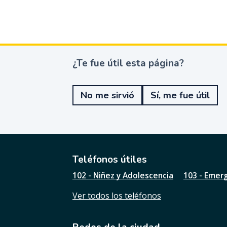
¿Te fue útil esta página?
¿
T
e
No me sirvió
Sí, me fue útil
f
u
e
ú
t
i
l
Teléfonos útiles
e
102 - Niñez y Adolescencia
103 - Emer
s
t
Ver todos los teléfonos
a
p
á