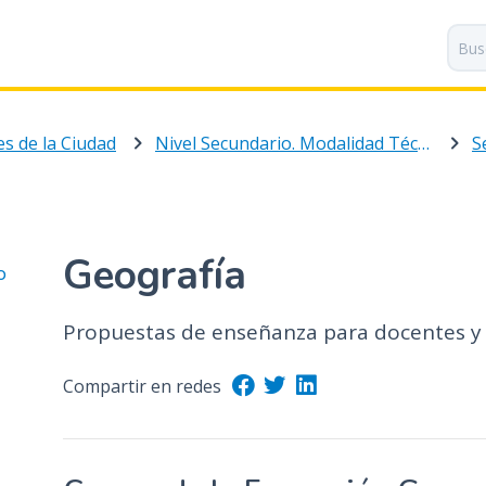
P
a
s
a
r
s de la Ciudad
Nivel Secundario. Modalidad Técnico Profesional
S
a
l
c
o
n
Geografía
o
t
e
n
Propuestas de enseñanza para docentes y 
i
d
Compartir en redes
o
p
r
i