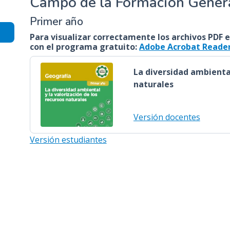
Campo de la Formación Gener
n
Primer año
c
i
Para visualizar correctamente los archivos PDF e
con el programa gratuito:
Adobe Acrobat Reade
p
a
La diversidad ambiental
l
naturales
Versión docentes
Versión estudiantes