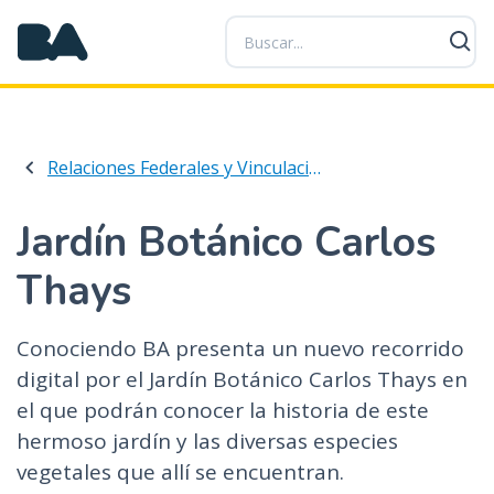
P
a
s
a
r
a
Relaciones Federales y Vinculación Interjurisdiccional
l
c
o
Jardín Botánico Carlos
n
Thays
t
e
n
Conociendo BA presenta un nuevo recorrido
i
digital por el Jardín Botánico Carlos Thays en
d
el que podrán conocer la historia de este
o
p
hermoso jardín y las diversas especies
r
vegetales que allí se encuentran.
i