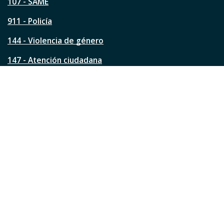
á
107 - SAME
g
911 - Policía
i
n
144 - Violencia de género
a
?
147 - Atención ciudadana
Ver todos los teléfonos
Redes de la ciudad
Facebook
Instagram
Twitter
YouTube
LinkedIn