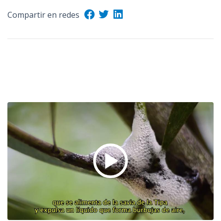
n
Compartir en redes
c
i
p
a
l