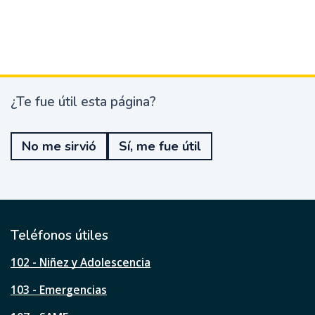
¿Te fue útil esta página?
¿
T
e
No me sirvió
Sí, me fue útil
f
u
e
ú
t
i
l
Teléfonos útiles
e
s
102 - Niñez y Adolescencia
t
a
103 - Emergencias
p