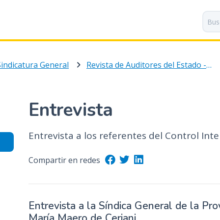
P
a
s
a
r
Sindicatura General
Revista de Auditores del Estado - Volumen 1 Número 3
a
l
c
o
Entrevista
n
t
Entrevista a los referentes del Control Inte
e
n
i
Compartir en redes
d
o
p
Entrevista a la Síndica General de la Pro
r
María Maero de Ceriani.
i