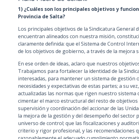
n
1) ¿Cuáles son los principales objetivos y funcio
c
Provincia de Salta?
i
Los principales objetivos de la Sindicatura General d
p
encuentran alineados con nuestra misión, constitucio
a
claramente definida: que el Sistema de Control Inte
l
de los objetivos de gobierno, a través de la mejora 
En ese orden de ideas, aclaro que nuestros objetivo
Trabajamos para fortalecer la identidad de la Sindica
interesadas, para mantener un sistema de gestión or
necesidades y expectativas de estas partes; a su vez
actualizadas las normas que rigen nuestro sistema 
cimentar el marco estructural del resto de objetivo
supervisión y coordinación del accionar de las Unid
la mejora de la gestión y del desempeño del sector 
universo de control; que las fiscalizaciones y audit
criterio y rigor profesional, y las recomendacione
razonablemente el adecuado cumplimiento normativo