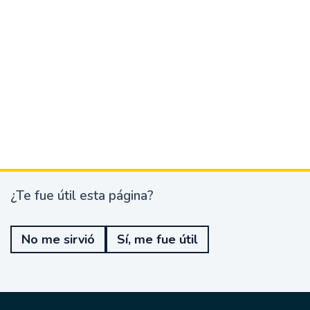
¿Te fue útil esta página?
¿
T
e
No me sirvió
Sí, me fue útil
f
u
e
ú
t