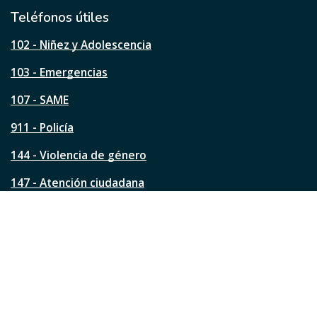
i
l
Teléfonos útiles
e
s
102 - Niñez y Adolescencia
t
a
103 - Emergencias
p
á
107 - SAME
g
911 - Policía
i
n
144 - Violencia de género
a
?
147 - Atención ciudadana
Ver todos los teléfonos
Redes de la ciudad
Facebook
Instagram