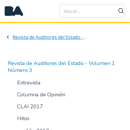
P
a
s
a
r
Revista de Auditores del Estado - Volumen 1 Número 3
a
l
c
o
Revista de Auditores del Estado - Volumen 1
n
Número 3
t
e
Entrevista
n
Columna de Opinión
i
d
CLAI 2017
o
p
Hitos
r
i