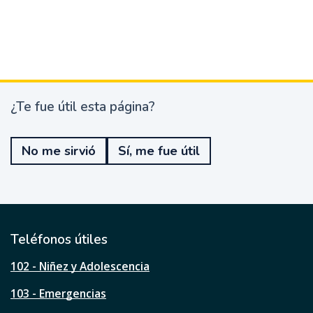
¿Te fue útil esta página?
¿
T
e
No me sirvió
Sí, me fue útil
f
u
e
ú
t
i
l
Teléfonos útiles
e
s
102 - Niñez y Adolescencia
t
a
103 - Emergencias
p