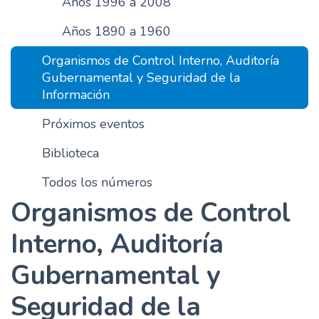
Años 1996 a 2008
n
Años 1890 a 1960
c
i
Organismos de Control Interno, Auditoría
p
Gubernamental y Seguridad de la
a
Información
l
Próximos eventos
Biblioteca
Todos los números
Organismos de Control
Interno, Auditoría
Gubernamental y
Seguridad de la