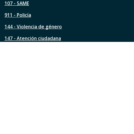
á
107 - SAME
g
911 - Policía
i
n
144 - Violencia de género
a
?
147 - Atención ciudadana
Ver todos los teléfonos
Redes de la ciudad
Facebook
Instagram
Twitter
YouTube
LinkedIn