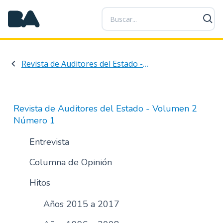
P
a
s
a
r
Revista de Auditores del Estado - Volumen 2 Número 1
a
l
c
o
Revista de Auditores del Estado - Volumen 2
n
Número 1
t
e
Entrevista
n
Columna de Opinión
i
d
Hitos
o
p
Años 2015 a 2017
r
i