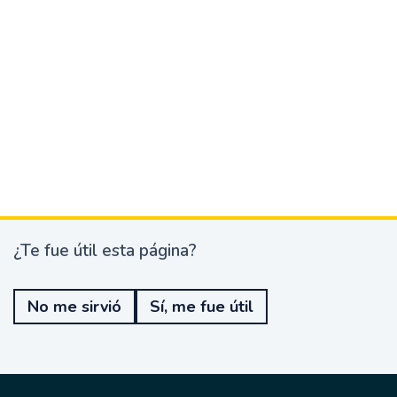
¿Te fue útil esta página?
¿
T
e
No me sirvió
Sí, me fue útil
f
u
e
ú
t