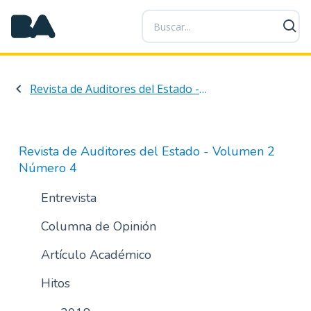
P
a
s
a
r
Revista de Auditores del Estado - Volumen 2 Número 4
a
l
c
o
Revista de Auditores del Estado - Volumen 2
n
Número 4
t
e
Entrevista
n
Columna de Opinión
i
d
Artículo Académico
o
p
Hitos
r
i