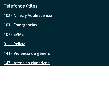
i
l
Teléfonos útiles
e
s
102 - Niñez y Adolescencia
t
a
103 - Emergencias
p
á
107 - SAME
g
911 - Policía
i
n
144 - Violencia de género
a
?
147 - Atención ciudadana
Ver todos los teléfonos
Redes de la ciudad
Facebook
Instagram