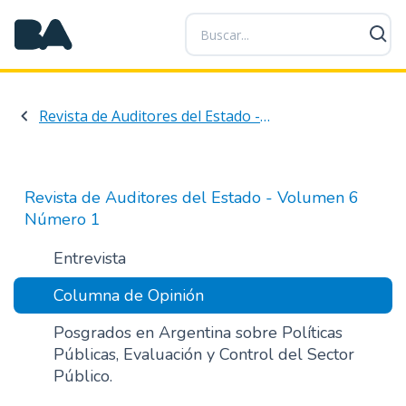
P
a
s
a
r
Revista de Auditores del Estado - Volumen 6 Número 1
a
l
c
o
Revista de Auditores del Estado - Volumen 6
n
Número 1
t
e
Entrevista
n
Columna de Opinión
i
d
Posgrados en Argentina sobre Políticas
o
Públicas, Evaluación y Control del Sector
p
Público.
r
i