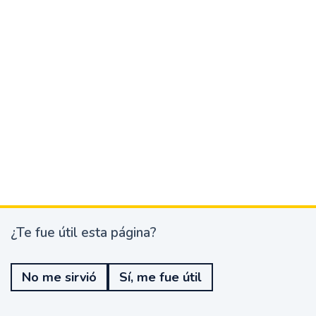
¿Te fue útil esta página?
¿
T
e
No me sirvió
Sí, me fue útil
f
u
e