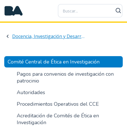
P
a
s
a
r
Docencia, Investigación y Desarrollo Profesional
a
l
c
o
Comité Central de Ética en Investigación
n
t
Pagos para convenios de investigación con
e
patrocinio
n
Autoridades
i
d
Procedimientos Operativos del CCE
o
p
Acreditación de Comités de Ética en
r
Investigación
i