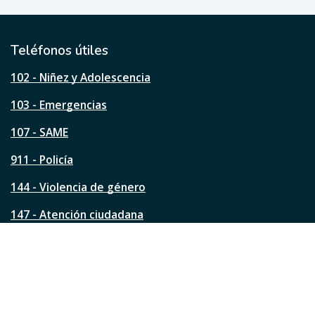
ú
t
i
l
Teléfonos útiles
e
s
102 - Niñez y Adolescencia
t
a
103 - Emergencias
p
á
107 - SAME
g
911 - Policía
i
n
144 - Violencia de género
a
?
147 - Atención ciudadana
Ver todos los teléfonos
Redes de la ciudad
Facebook