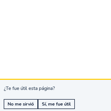
¿Te fue útil esta página?
¿
T
e
No me sirvió
Sí, me fue útil
f
u