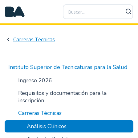
P
a
s
a
r
Carreras Técnicas
a
l
c
o
Instituto Superior de Tecnicaturas para la Salud
n
t
Ingreso 2026
e
Requisitos y documentación para la
n
inscripción
i
d
Carreras Técnicas
o
p
Análisis Clínicos
r
i