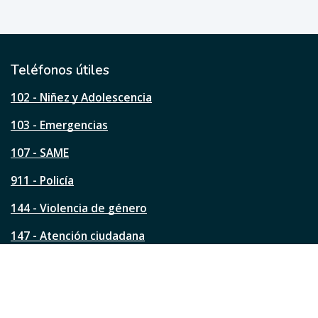
e
ú
t
i
l
Teléfonos útiles
e
s
102 - Niñez y Adolescencia
t
a
103 - Emergencias
p
á
107 - SAME
g
911 - Policía
i
n
144 - Violencia de género
a
?
147 - Atención ciudadana
Ver todos los teléfonos
Redes de la ciudad