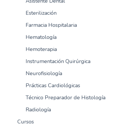
Asistente Dental
n
Esterilización
c
i
Farmacia Hospitalaria
p
a
Hematología
l
Hemoterapia
Instrumentación Quirúrgica
Neurofisiología
Prácticas Cardiológicas
Técnico Preparador de Histología
Radiología
Cursos