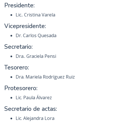
Presidente:
n
c
Lic.. Cristina Varela
i
Vicepresidente:
p
a
Dr. Carlos Quesada
l
Secretario:
Dra.. Graciela Pensi
Tesorero:
Dra. Mariela Rodríguez Ruiz
Protesorero:
Lic. Paula Álvarez
Secretario de actas:
Lic. Alejandra Lora