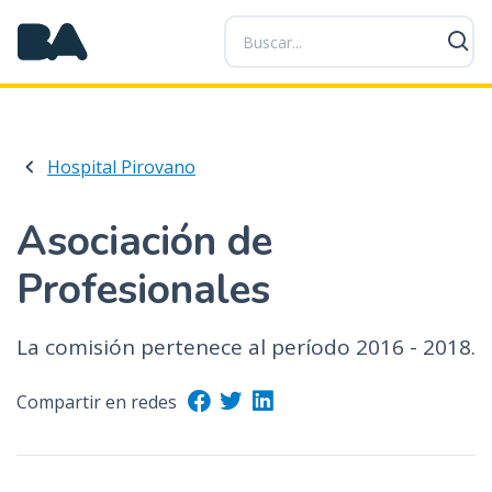
P
a
s
a
r
a
Hospital Pirovano
l
c
o
Asociación de
n
Profesionales
t
e
n
La comisión pertenece al período 2016 - 2018.
i
d
Compartir en redes
o
p
r
i