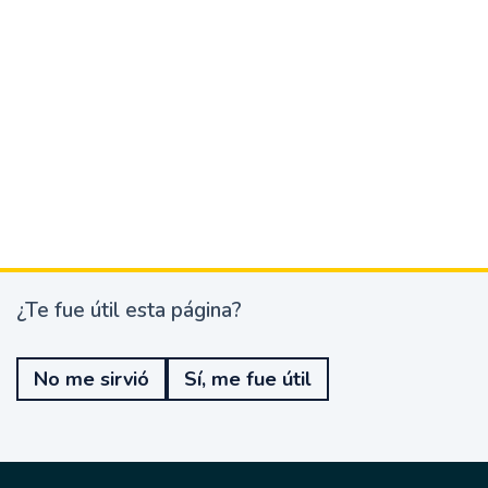
¿Te fue útil esta página?
¿
T
e
No me sirvió
Sí, me fue útil
f
u
e
ú
t