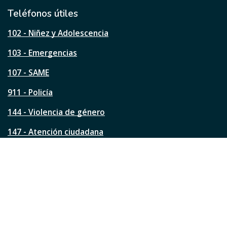
i
l
Teléfonos útiles
e
s
102 - Niñez y Adolescencia
t
a
103 - Emergencias
p
á
107 - SAME
g
911 - Policía
i
n
144 - Violencia de género
a
?
147 - Atención ciudadana
Ver todos los teléfonos
Redes de la ciudad
Facebook
Instagram