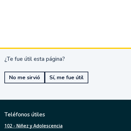
¿Te fue útil esta página?
¿
T
e
No me sirvió
Sí, me fue útil
f
u
e
ú
t
i
l
Teléfonos útiles
e
s
102 - Niñez y Adolescencia