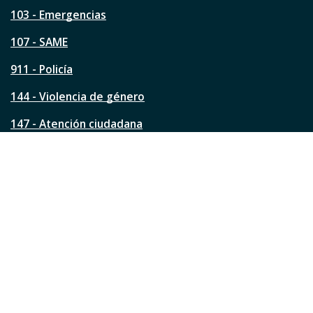
t
a
103 - Emergencias
p
á
107 - SAME
g
911 - Policía
i
n
144 - Violencia de género
a
?
147 - Atención ciudadana
Ver todos los teléfonos
Redes de la ciudad
Facebook
Instagram
Twitter
YouTube