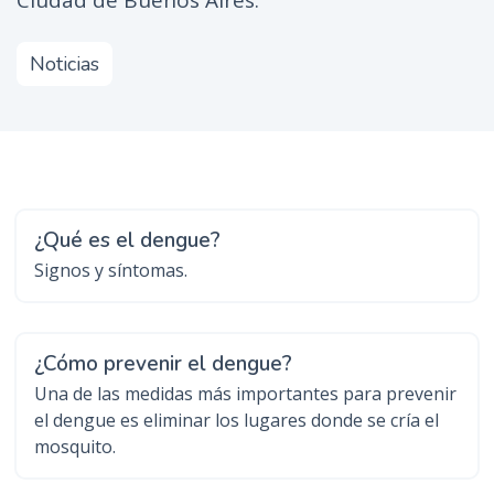
Ciudad de Buenos Aires.
n
c
Noticias
i
p
a
l
¿Qué es el dengue?
Signos y síntomas.
¿Cómo prevenir el dengue?
Una de las medidas más importantes para prevenir
el dengue es eliminar los lugares donde se cría el
mosquito.