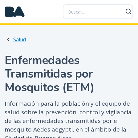
P
a
s
a
r
Salud
a
l
c
Enfermedades
o
Transmitidas por
n
t
Mosquitos (ETM)
e
n
i
Información para la población y el equipo de
d
salud sobre la prevención, control y vigilancia
o
de las enfermedades transmitidas por el
p
mosquito Aedes aegypti, en el ámbito de la
r
i