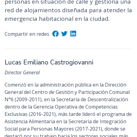
personas en situación de calle y gestiona una
n
red de alojamientos diseñada para atender la
c
emergencia habitacional en la ciudad.
i
p
Compartir en redes
a
l
Lucas Emiliano Castrogiovanni
Director General
Comenzó en la administración pública en la Dirección
General del Centro de Gestión y Participación Comunal
N°6 (2009-2011), en la Secretaría de Descentralización
dentro de la Gerencia Operativa de Competencias
Exclusivas (2016-2021), más tarde lideró el programa de
Asistencia Alimentaria en la Secretaría de Integración
Social para Personas Mayores (2017-2021), donde se
destacó por su trabajo hacia los sectores sociales más