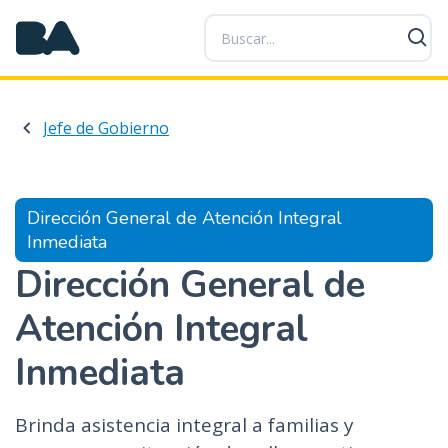
P
a
s
a
r
Jefe de Gobierno
a
l
c
o
Dirección General de Atención Integral
n
Inmediata
t
Dirección General de
e
n
Atención Integral
i
d
Inmediata
o
p
r
Brinda asistencia integral a familias y
i