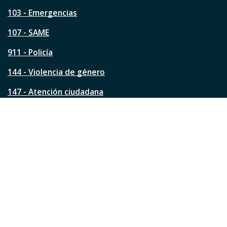
t
a
103 - Emergencias
p
á
107 - SAME
g
911 - Policía
i
n
144 - Violencia de género
a
?
147 - Atención ciudadana
Ver todos los teléfonos
Redes de la ciudad
Facebook
Instagram
Twitter
YouTube