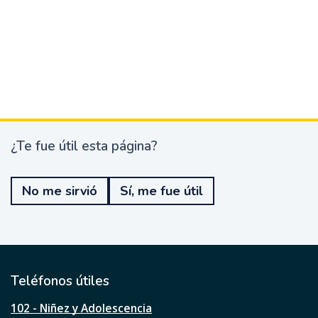
¿Te fue útil esta página?
¿
T
e
No me sirvió
Sí, me fue útil
f
u
e
ú
t
i
l
Teléfonos útiles
e
s
102 - Niñez y Adolescencia