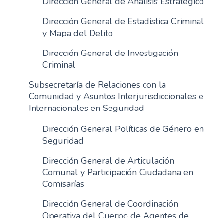
Dirección General de Análisis Estratégico
n
Dirección General de Estadística Criminal
c
y Mapa del Delito
i
p
Dirección General de Investigación
a
Criminal
l
Subsecretaría de Relaciones con la
Comunidad y Asuntos Interjurisdiccionales e
Internacionales en Seguridad
Dirección General Políticas de Género en
Seguridad
Dirección General de Articulación
Comunal y Participación Ciudadana en
Comisarías
Dirección General de Coordinación
Operativa del Cuerpo de Agentes de