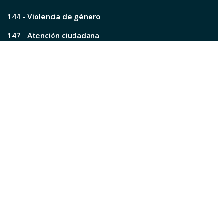
n
144 - Violencia de género
a
?
147 - Atención ciudadana
Ver todos los teléfonos
Redes de la ciudad
Facebook
Instagram
Twitter
YouTube
LinkedIn
TikTok