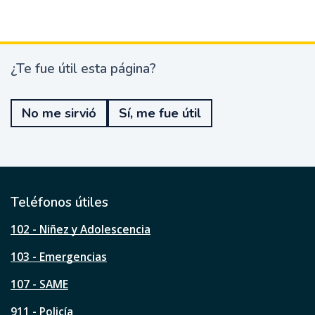
¿Te fue útil esta página?
¿
T
e
No me sirvió
Sí, me fue útil
f
u
e
ú
t
i
l
Teléfonos útiles
e
s
102 - Niñez y Adolescencia
t
a
103 - Emergencias
p
á
107 - SAME
g
911 - Policía
i