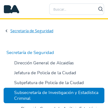
P
a
s
a
r
Secretaría de Seguridad
a
l
c
o
Secretaría de Seguridad
n
t
Dirección General de Alcaidías
e
Jefatura de Policía de la Ciudad
n
i
Subjefatura de Policía de la Ciudad
d
o
Subsecretaría de Investigación y Estadística
p
Criminal
r
i