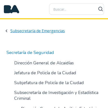
P
a
s
a
r
Subsecretaría de Emergencias
a
l
c
o
Secretaría de Seguridad
n
t
Dirección General de Alcaidías
e
Jefatura de Policía de la Ciudad
n
i
Subjefatura de Policía de la Ciudad
d
o
Subsecretaría de Investigación y Estadística
p
Criminal
r
i