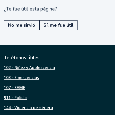
¿Te fue útil esta página?
¿
T
e
No me sirvió
Sí, me fue útil
f
u
e
ú
t
i
l
Teléfonos útiles
e
s
102 - Niñez y Adolescencia
t
a
103 - Emergencias
p
á
107 - SAME
g
911 - Policía
i
n
144 - Violencia de género
a
?