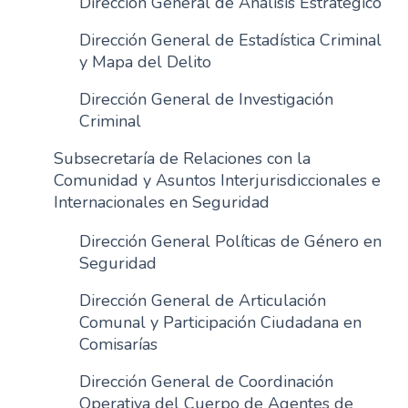
Dirección General de Análisis Estratégico
n
Dirección General de Estadística Criminal
c
y Mapa del Delito
i
p
Dirección General de Investigación
a
Criminal
l
Subsecretaría de Relaciones con la
Comunidad y Asuntos Interjurisdiccionales e
Internacionales en Seguridad
Dirección General Políticas de Género en
Seguridad
Dirección General de Articulación
Comunal y Participación Ciudadana en
Comisarías
Dirección General de Coordinación
Operativa del Cuerpo de Agentes de