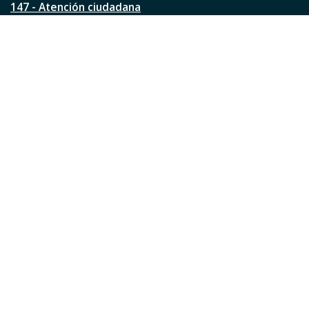
147 - Atención ciudadana
Ver todos los teléfonos
Redes de la ciudad
Facebook
Instagram
Twitter
YouTube
LinkedIn
TikTok
Pinterest