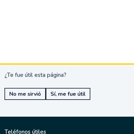
¿Te fue útil esta página?
¿
T
e
No me sirvió
Sí, me fue útil
f
u
e
ú
t
i
l
Teléfonos útiles