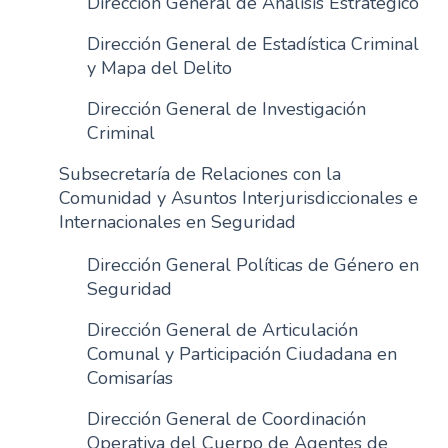
Dirección General de Análisis Estratégico
n
Dirección General de Estadística Criminal
c
y Mapa del Delito
i
p
Dirección General de Investigación
a
Criminal
l
Subsecretaría de Relaciones con la
Comunidad y Asuntos Interjurisdiccionales e
Internacionales en Seguridad
Dirección General Políticas de Género en
Seguridad
Dirección General de Articulación
Comunal y Participación Ciudadana en
Comisarías
Dirección General de Coordinación
Operativa del Cuerpo de Agentes de