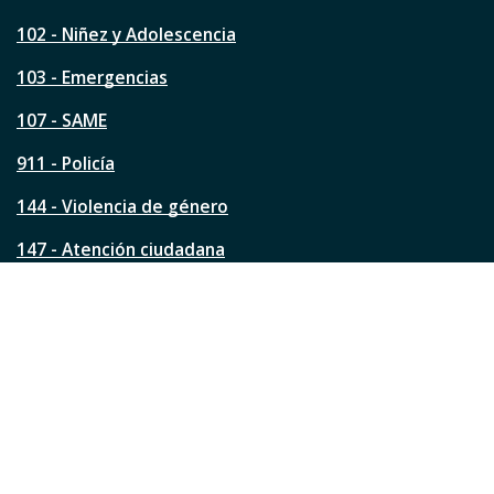
e
s
102 - Niñez y Adolescencia
t
a
103 - Emergencias
p
á
107 - SAME
g
911 - Policía
i
n
144 - Violencia de género
a
?
147 - Atención ciudadana
Ver todos los teléfonos
Redes de la ciudad
Facebook
Instagram
Twitter