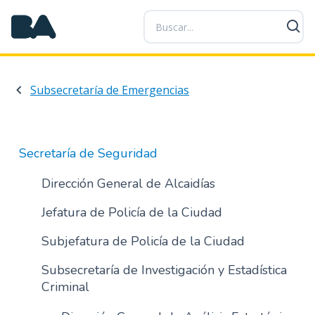
P
a
s
a
r
Subsecretaría de Emergencias
a
l
c
o
Secretaría de Seguridad
n
t
Dirección General de Alcaidías
e
Jefatura de Policía de la Ciudad
n
i
Subjefatura de Policía de la Ciudad
d
o
Subsecretaría de Investigación y Estadística
p
Criminal
r
i