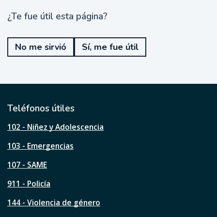
¿Te fue útil esta página?
¿
T
e
No me sirvió
Sí, me fue útil
f
u
e
ú
t
i
l
Teléfonos útiles
e
s
102 - Niñez y Adolescencia
t
a
103 - Emergencias
p
á
107 - SAME
g
911 - Policía
i
n
144 - Violencia de género
a
?