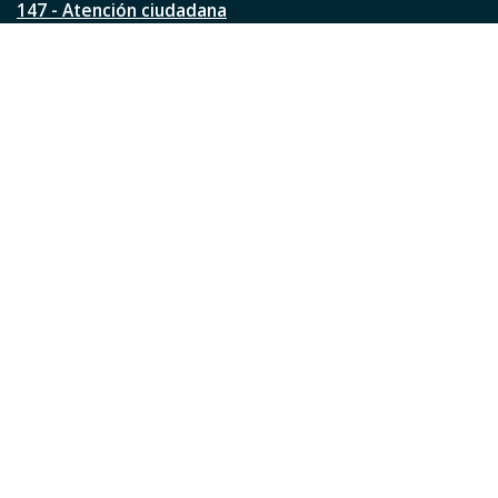
147 - Atención ciudadana
Ver todos los teléfonos
Redes de la ciudad
Facebook
Instagram
Twitter
YouTube
LinkedIn
TikTok
Pinterest