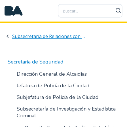
P
a
s
a
r
Subsecretaría de Relaciones con la Comunidad y Asuntos Interjurisdiccionales e Internacionales en Seguridad
a
l
c
o
Secretaría de Seguridad
n
t
Dirección General de Alcaidías
e
Jefatura de Policía de la Ciudad
n
i
Subjefatura de Policía de la Ciudad
d
o
Subsecretaría de Investigación y Estadística
p
Criminal
r
i