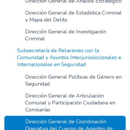
Dirección General de Análisis Estratégico
n
Dirección General de Estadística Criminal
c
y Mapa del Delito
i
p
Dirección General de Investigación
a
Criminal
l
Subsecretaría de Relaciones con la
Comunidad y Asuntos Interjurisdiccionales e
Internacionales en Seguridad
Dirección General Políticas de Género en
Seguridad
Dirección General de Articulación
Comunal y Participación Ciudadana en
Comisarías
Dirección General de Coordinación
Operativa del Cuerpo de Agentes de