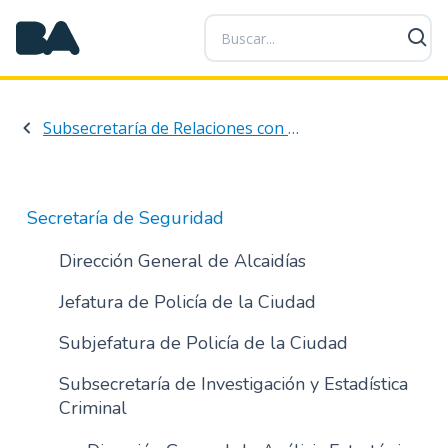
P
a
s
a
r
Subsecretaría de Relaciones con la Comunidad y Asuntos Interjurisdiccionales e Internacionales en Seguridad
a
l
c
o
Secretaría de Seguridad
n
t
Dirección General de Alcaidías
e
Jefatura de Policía de la Ciudad
n
i
Subjefatura de Policía de la Ciudad
d
o
Subsecretaría de Investigación y Estadística
p
Criminal
r
i