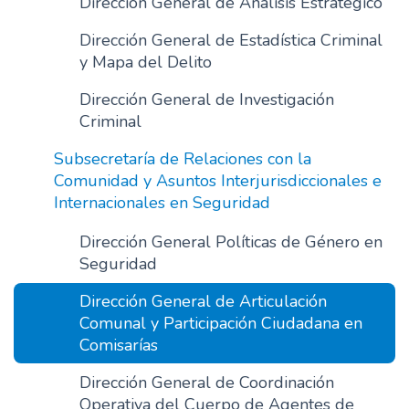
Dirección General de Análisis Estratégico
n
Dirección General de Estadística Criminal
c
y Mapa del Delito
i
p
Dirección General de Investigación
a
Criminal
l
Subsecretaría de Relaciones con la
Comunidad y Asuntos Interjurisdiccionales e
Internacionales en Seguridad
Dirección General Políticas de Género en
Seguridad
Dirección General de Articulación
Comunal y Participación Ciudadana en
Comisarías
Dirección General de Coordinación
Operativa del Cuerpo de Agentes de