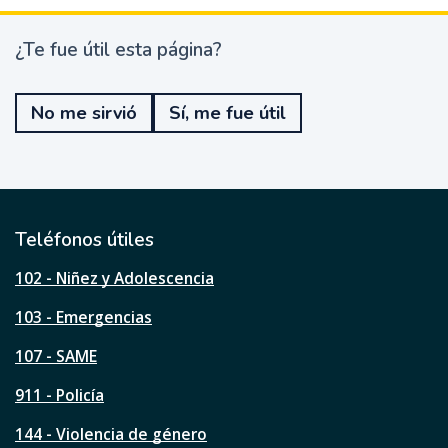
¿Te fue útil esta página?
¿
T
e
No me sirvió
Sí, me fue útil
f
u
e
ú
t
i
l
Teléfonos útiles
e
s
102 - Niñez y Adolescencia
t
a
103 - Emergencias
p
á
107 - SAME
g
911 - Policía
i
n
144 - Violencia de género
a