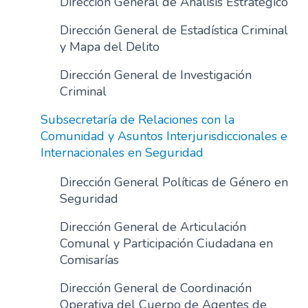
Dirección General de Análisis Estratégico
n
Dirección General de Estadística Criminal
c
y Mapa del Delito
i
p
Dirección General de Investigación
a
Criminal
l
Subsecretaría de Relaciones con la
Comunidad y Asuntos Interjurisdiccionales e
Internacionales en Seguridad
Dirección General Políticas de Género en
Seguridad
Dirección General de Articulación
Comunal y Participación Ciudadana en
Comisarías
Dirección General de Coordinación
Operativa del Cuerpo de Agentes de