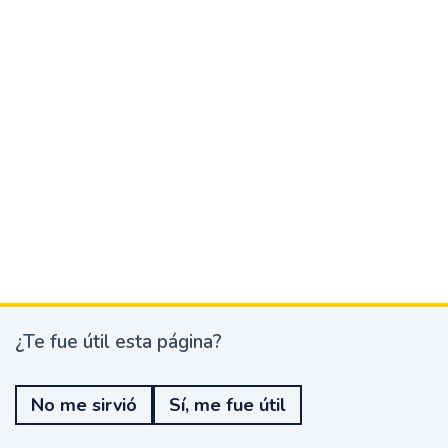
¿Te fue útil esta página?
¿
T
e
No me sirvió
Sí, me fue útil
f
u