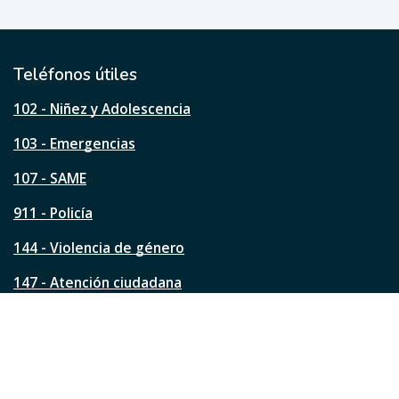
e
ú
t
i
l
Teléfonos útiles
e
s
102 - Niñez y Adolescencia
t
a
103 - Emergencias
p
á
107 - SAME
g
911 - Policía
i
n
144 - Violencia de género
a
?
147 - Atención ciudadana
Ver todos los teléfonos
Redes de la ciudad