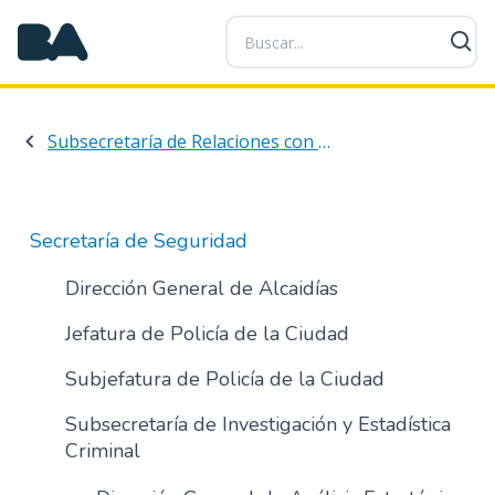
P
a
s
a
r
Subsecretaría de Relaciones con la Comunidad y Asuntos Interjurisdiccionales e Internacionales en Seguridad
a
l
c
o
Secretaría de Seguridad
n
t
Dirección General de Alcaidías
e
Jefatura de Policía de la Ciudad
n
i
Subjefatura de Policía de la Ciudad
d
o
Subsecretaría de Investigación y Estadística
p
Criminal
r
i