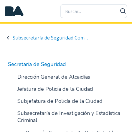
P
a
s
a
r
Subsecretaría de Seguridad Comunal y Orden Público
a
l
c
o
Secretaría de Seguridad
n
t
Dirección General de Alcaidías
e
Jefatura de Policía de la Ciudad
n
i
Subjefatura de Policía de la Ciudad
d
o
Subsecretaría de Investigación y Estadística
p
Criminal
r
i