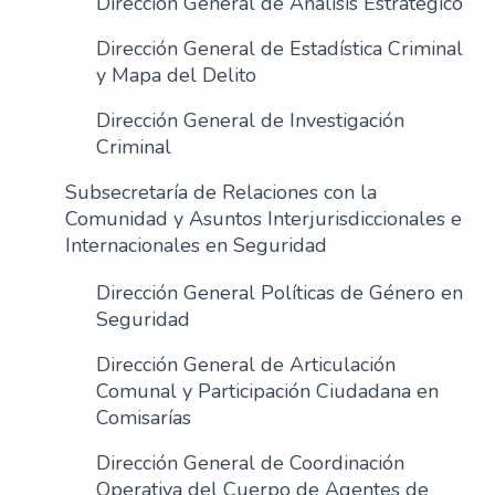
Dirección General de Análisis Estratégico
n
Dirección General de Estadística Criminal
c
y Mapa del Delito
i
p
Dirección General de Investigación
a
Criminal
l
Subsecretaría de Relaciones con la
Comunidad y Asuntos Interjurisdiccionales e
Internacionales en Seguridad
Dirección General Políticas de Género en
Seguridad
Dirección General de Articulación
Comunal y Participación Ciudadana en
Comisarías
Dirección General de Coordinación
Operativa del Cuerpo de Agentes de