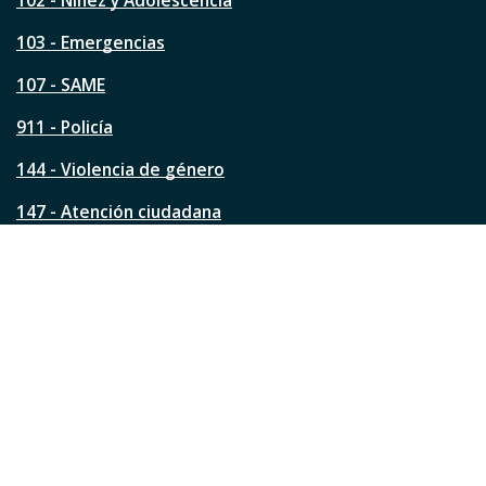
102 - Niñez y Adolescencia
t
a
103 - Emergencias
p
á
107 - SAME
g
911 - Policía
i
n
144 - Violencia de género
a
?
147 - Atención ciudadana
Ver todos los teléfonos
Redes de la ciudad
Facebook
Instagram
Twitter