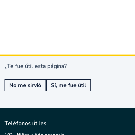
¿Te fue útil esta página?
¿
T
e
No me sirvió
Sí, me fue útil
f
u
e
ú
t
i
l
Teléfonos útiles
e
s