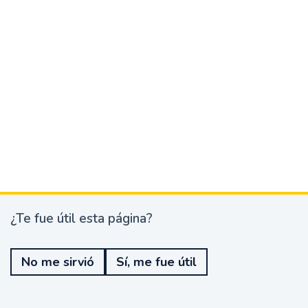
¿Te fue útil esta página?
¿
T
e
No me sirvió
Sí, me fue útil
f
u
e
ú