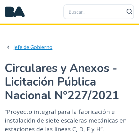
P
a
s
a
r
a
Jefe de Gobierno
l
c
o
Circulares y Anexos -
n
Licitación Pública
t
e
Nacional N°227/2021
n
i
d
“Proyecto integral para la fabricación e
o
instalación de siete escaleras mecánicas en
p
estaciones de las líneas C, D, E y H”.
r
i