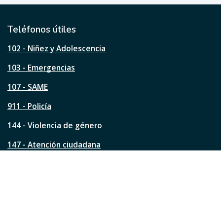
t
i
l
Teléfonos útiles
e
s
102 - Niñez y Adolescencia
t
a
103 - Emergencias
p
á
107 - SAME
g
911 - Policía
i
n
144 - Violencia de género
a
?
147 - Atención ciudadana
Ver todos los teléfonos
Redes de la ciudad
Facebook