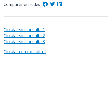
Compartir en redes
n
c
i
p
a
Circular sin consulta 1
l
Circular sin consulta 2
Circular sin consulta 3
Circular con consulta 1