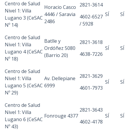
Centro de Salud
2821-3614
Horacio Casco
Nivel 1: Villa
4446 / Saravia
SÍ
SÍ
4602-6527
Lugano 3 (CeSAC
2486
/ 5928
Nº 14)
Centro de Salud
Batlle y
2821-3618
Nivel 1: Villa
Ordóñez 5080
SÍ
SÍ
Lugano 4 (CeSAC
4638-7226
(Barrio 20)
Nº 18)
Centro de Salud
2821-3629
Nivel 1: Villa
Av. Dellepiane
SÍ
SÍ
Lugano 5 (CeSAC
6999
4601-7973
Nº 29)
Centro de Salud
2821-3643
Nivel 1: Villa
Fonrouge 4377
SÍ
SÍ
Lugano 6 (CeSAC
4602-4178
Nº 43)