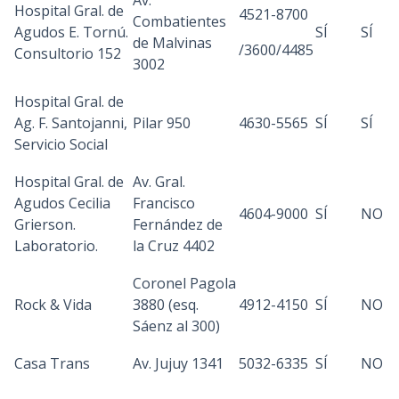
Av.
Hospital Gral. de
4521-8700
Combatientes
Agudos E. Tornú.
SÍ
SÍ
de Malvinas
/3600/4485
Consultorio 152
3002
Hospital Gral. de
Ag. F. Santojanni,
Pilar 950
4630-5565
SÍ
SÍ
Servicio Social
Hospital Gral. de
Av. Gral.
Agudos Cecilia
Francisco
4604-9000
SÍ
NO
Grierson.
Fernández de
Laboratorio.
la Cruz 4402
Coronel Pagola
Rock & Vida
3880 (esq.
4912-4150
SÍ
NO
Sáenz al 300)
Casa Trans
Av. Jujuy 1341
5032-6335
SÍ
NO