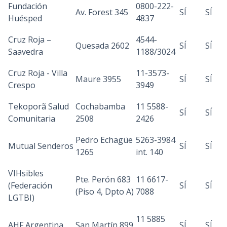
Fundación
0800-222-
Av. Forest 345
SÍ
SÍ
Huésped
4837
Cruz Roja –
4544-
Quesada 2602
SÍ
SÍ
Saavedra
1188/3024
Cruz Roja - Villa
11-3573-
Maure 3955
SÍ
SÍ
Crespo
3949
Tekoporã Salud
Cochabamba
11 5588-
SÍ
SÍ
Comunitaria
2508
2426
Pedro Echagüe
5263-3984
Mutual Senderos
SÍ
SÍ
1265
int. 140
VIHsibles
Pte. Perón 683
11 6617-
(Federación
SÍ
SÍ
(Piso 4, Dpto A)
7088
LGTBI)
11 5885
AHF Argentina
San Martín 899
SÍ
SÍ