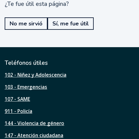
¿Te fue útil esta página?
¿
T
e
No me sirvió
Sí, me fue útil
f
u
e
ú
t
i
l
Teléfonos útiles
e
s
102 - Niñez y Adolescencia
t
a
103 - Emergencias
p
á
107 - SAME
g
911 - Policía
i
n
144 - Violencia de género
a
?
147 - Atención ciudadana