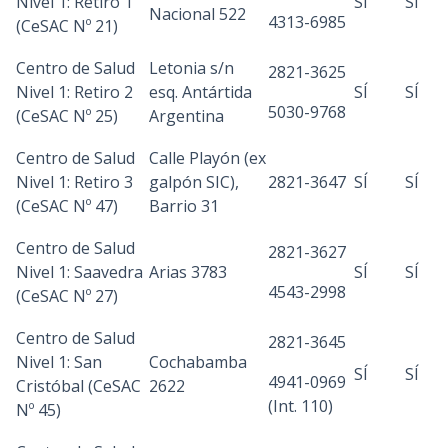
Nivel 1: Retiro 1
SÍ
SÍ
Nacional 522
4313-6985
(CeSAC Nº 21)
Centro de Salud
Letonia s/n
2821-3625
Nivel 1: Retiro 2
esq. Antártida
SÍ
SÍ
5030-9768
(CeSAC Nº 25)
Argentina
Centro de Salud
Calle Playón (ex
Nivel 1: Retiro 3
galpón SIC),
2821-3647
SÍ
SÍ
(CeSAC Nº 47)
Barrio 31
Centro de Salud
2821-3627
Nivel 1: Saavedra
Arias 3783
SÍ
SÍ
4543-2998
(CeSAC Nº 27)
Centro de Salud
2821-3645
Nivel 1: San
Cochabamba
SÍ
SÍ
4941-0969
Cristóbal (CeSAC
2622
(Int. 110)
Nº 45)