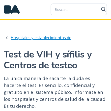
P
a
s
a
r
a
Hospitales y establecimientos de salud
l
c
o
Test de VIH y sífilis y
n
Centros de testeo
t
e
n
La única manera de sacarte la duda es
i
hacerte el test. Es sencillo, confidencial y
d
gratuito en el sistema público. Informate en
o
p
los hospitales y centros de salud de la ciudad.
r
Es tu derecho.
i