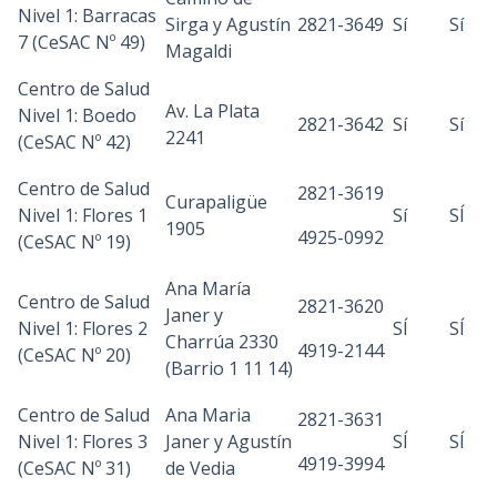
Nivel 1: Barracas
Sirga y Agustín
2821-3649
Sí
Sí
7 (CeSAC Nº 49)
Magaldi
Centro de Salud
Av. La Plata
Nivel 1: Boedo
2821-3642
Sí
Sí
2241
(CeSAC Nº 42)
Centro de Salud
2821-3619
Curapaligüe
Nivel 1: Flores 1
Sí
SÍ
1905
4925-0992
(CeSAC Nº 19)
Ana María
Centro de Salud
2821-3620
Janer y
Nivel 1: Flores 2
SÍ
SÍ
Charrúa 2330
4919-2144
(CeSAC Nº 20)
(Barrio 1 11 14)
Centro de Salud
Ana Maria
2821-3631
Nivel 1: Flores 3
Janer y Agustín
SÍ
SÍ
4919-3994
(CeSAC Nº 31)
de Vedia