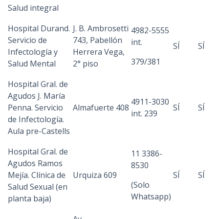
Salud integral
Hospital Durand.
J. B. Ambrosetti
4982-5555
Servicio de
743, Pabellón
int.
SÍ
SÍ
Infectología y
Herrera Vega,
379/381
Salud Mental
2° piso
Hospital Gral. de
Agudos J. María
4911-3030
Penna. Servicio
Almafuerte 408
SÍ
SÍ
int. 239
de Infectología.
Aula pre-Castells
Hospital Gral. de
11 3386-
Agudos Ramos
8530
Mejía. Clínica de
Urquiza 609
SÍ
SÍ
(Solo
Salud Sexual (en
Whatsapp)
planta baja)