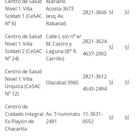
Centro de Salud
Mariano
Nivel 1: Villa
Acosta 3673
2821-3606
SÍ
SÍ
Soldati 1 (CeSAC
(esq. Av.
Nº 6)
Rabanal)
Centro de Salud
Calle L sin n° e/
2821-3624
Nivel 1: Villa
M. Castro y
SÍ
SÍ
Soldati 2 (CeSAC
Laguna (B° R.
4637-2002
Nº 24)
Carrillo)
Centro de Salud
2821-3612
Nivel 1: Villa
Olazábal 3960
SÍ
SÍ
Urquiza (CeSAC
4543-2494
Nº 12)
Centro de
Cuidado Integral
Av. Triunvirato
11-3631-
SÍ
SÍ
Ex Playón de
2491
0552
Chacarita