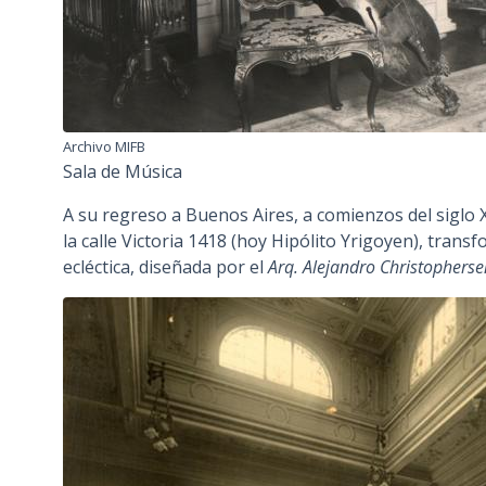
Archivo MIFB
Sala de Música
A su regreso a Buenos Aires, a comienzos del siglo 
la calle Victoria 1418 (hoy Hipólito Yrigoyen), tra
ecléctica, diseñada por el
Arq. Alejandro Christopherse