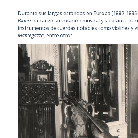
n
Durante sus largas estancias en Europa (1882-1885
c
Blanco
encauzó su vocación musical y su afán colecci
i
instrumentos de cuerdas notables como violines y v
p
Mantegazza
, entre otros.
a
l