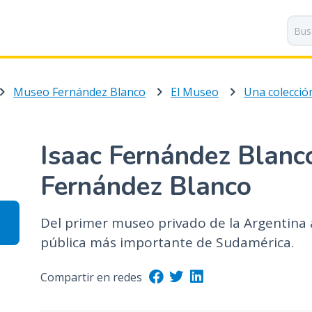
P
a
s
a
r
Museo Fernández Blanco
El Museo
Una colecció
a
l
c
o
Isaac Fernández Blanco
n
t
Fernández Blanco
e
n
Del primer museo privado de la Argentina a 
i
pública más importante de Sudamérica.
d
o
p
Compartir en redes
r
i