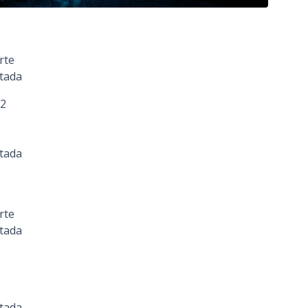
rte
itada
22
itada
rte
itada
itada