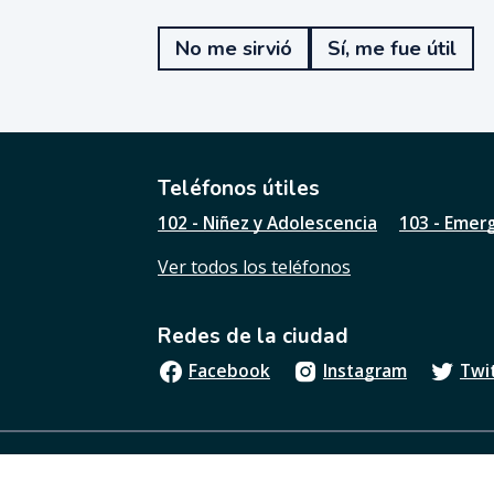
T
e
No me sirvió
Sí, me fue útil
f
u
e
ú
t
i
l
Teléfonos útiles
e
102 - Niñez y Adolescencia
103 - Emer
s
t
Ver todos los teléfonos
a
p
á
Redes de la ciudad
g
i
Facebook
Instagram
Twi
n
a
?