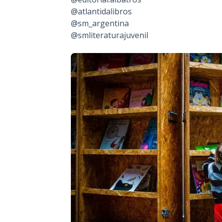
@atlantidalibros
@sm_argentina
@smliteraturajuvenil