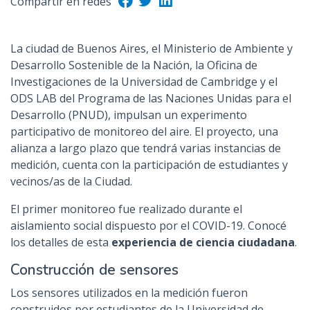
Compartir en redes
n
c
i
La ciudad de Buenos Aires, el Ministerio de Ambiente y
p
Desarrollo Sostenible de la Nación, la Oficina de
a
Investigaciones de la Universidad de Cambridge y el
l
ODS LAB del Programa de las Naciones Unidas para el
Desarrollo (PNUD), impulsan un experimento
participativo de monitoreo del aire. El proyecto, una
alianza a largo plazo que tendrá varias instancias de
medición, cuenta con la participación de estudiantes y
vecinos/as de la Ciudad.
El primer monitoreo fue realizado durante el
aislamiento social dispuesto por el COVID-19. Conocé
los detalles de esta
experiencia de ciencia ciudadana
.
Construcción de sensores
Los sensores utilizados en la medición fueron
construidos por estudiantes de la Universidad de