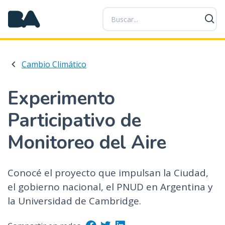
P
a
s
a
r
Cambio Climático
a
l
c
Experimento
o
Participativo de
n
t
Monitoreo del Aire
e
n
i
Conocé el proyecto que impulsan la Ciudad,
d
el gobierno nacional, el PNUD en Argentina y
o
p
la Universidad de Cambridge.
r
i