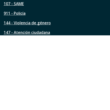
á
107 - SAME
g
911 - Policía
i
n
144 - Violencia de género
a
?
147 - Atención ciudadana
Ver todos los teléfonos
Redes de la ciudad
Facebook
Instagram
Twitter
YouTube
LinkedIn