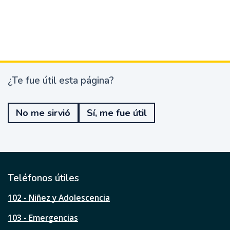
¿Te fue útil esta página?
¿
T
e
No me sirvió
Sí, me fue útil
f
u
e
ú
t
i
l
Teléfonos útiles
e
s
102 - Niñez y Adolescencia
t
a
103 - Emergencias
p