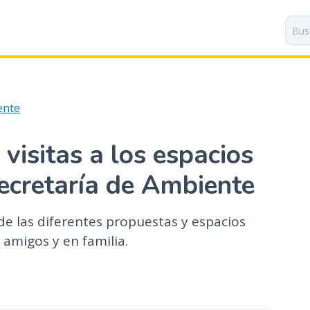
P
a
s
a
r
a
ente
l
c
o
 visitas a los espacios
n
t
ecretaría de Ambiente
e
n
de las diferentes propuestas y espacios
i
n amigos y en familia.
d
o
p
r
i