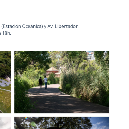
n
c
i
s (Estación Oceánica) y Av. Libertador.
p
 18h.
a
l