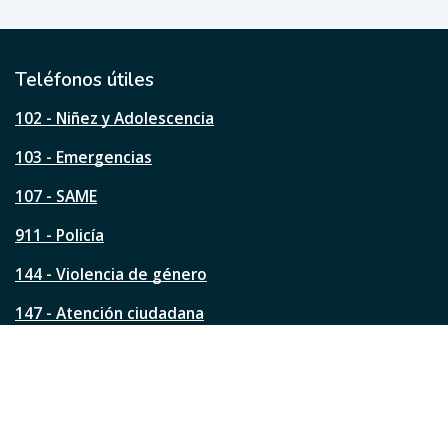
ú
t
i
l
Teléfonos útiles
e
s
102 - Niñez y Adolescencia
t
a
103 - Emergencias
p
á
107 - SAME
g
911 - Policía
i
n
144 - Violencia de género
a
?
147 - Atención ciudadana
Ver todos los teléfonos
Redes de la ciudad
Facebook