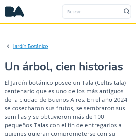
P
a
s
a
r
a
Jardín Botánico
l
c
o
Un árbol, cien historias
n
t
El Jardín botánico posee un Tala (Celtis tala)
e
centenario que es uno de los más antiguos
n
i
de la ciudad de Buenos Aires. En el año 2024
d
se cosecharon sus frutos, se sembraron sus
o
semillas y se obtuvieron más de 100
p
pequeños Talas con el fin de entregarlos a
r
quienes quieran comprometerse con su
i