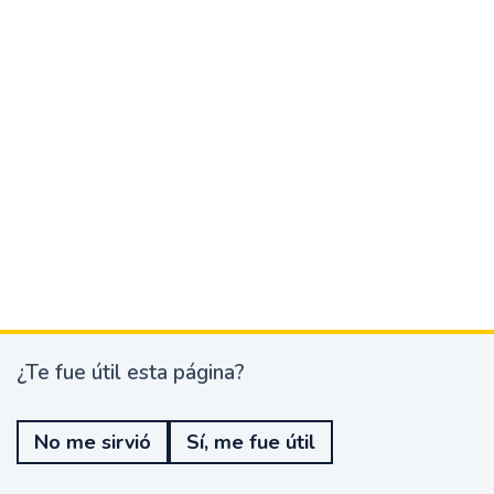
¿Te fue útil esta página?
¿
T
e
No me sirvió
Sí, me fue útil
f
u
e