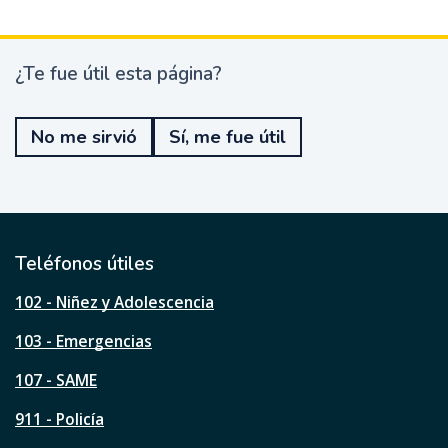
¿Te fue útil esta página?
¿
T
e
No me sirvió
Sí, me fue útil
f
u
e
ú
t
i
l
Teléfonos útiles
e
s
102 - Niñez y Adolescencia
t
a
103 - Emergencias
p
á
107 - SAME
g
911 - Policía
i
n