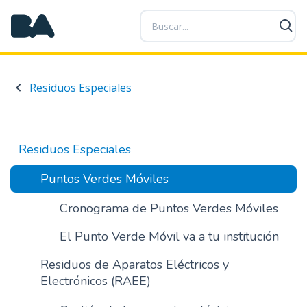
P
a
s
a
r
Residuos Especiales
a
l
c
o
Residuos Especiales
n
t
Puntos Verdes Móviles
e
n
Cronograma de Puntos Verdes Móviles
i
El Punto Verde Móvil va a tu institución
d
o
Residuos de Aparatos Eléctricos y
p
Electrónicos (RAEE)
r
i