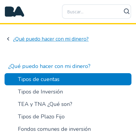
P
a
s
a
r
¿Qué puedo hacer con mi dinero?
a
l
c
o
¿Qué puedo hacer con mi dinero?
n
t
Tipos de cuentas
e
Tipos de Inversión
n
i
TEA y TNA ¿Qué son?
d
o
Tipos de Plazo Fijo
p
r
Fondos comunes de inversión
i