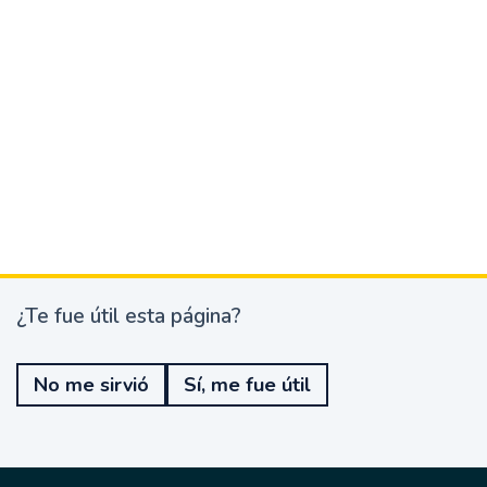
¿Te fue útil esta página?
¿
T
e
No me sirvió
Sí, me fue útil
f
u
e
ú
t