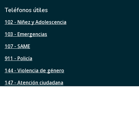
i
l
Teléfonos útiles
e
s
102 - Niñez y Adolescencia
t
a
103 - Emergencias
p
á
107 - SAME
g
911 - Policía
i
n
144 - Violencia de género
a
?
147 - Atención ciudadana
Ver todos los teléfonos
Redes de la ciudad
Facebook
Instagram