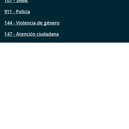
á
107 - SAME
g
911 - Policía
i
n
144 - Violencia de género
a
?
147 - Atención ciudadana
Ver todos los teléfonos
Redes de la ciudad
Facebook
Instagram
Twitter
YouTube
LinkedIn