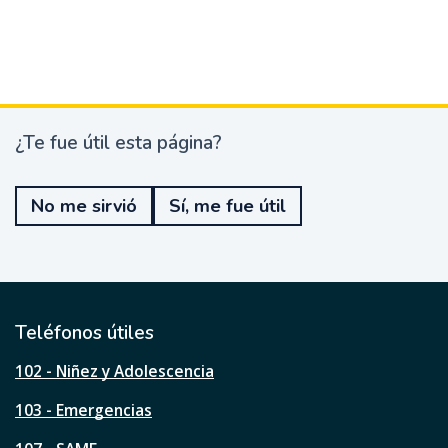
¿Te fue útil esta página?
¿
T
e
No me sirvió
Sí, me fue útil
f
u
e
ú
t
i
l
Teléfonos útiles
e
s
102 - Niñez y Adolescencia
t
a
103 - Emergencias
p