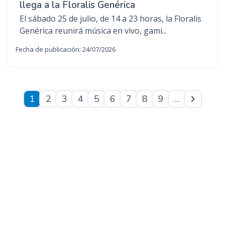
llega a la Floralis Genérica
El sábado 25 de julio, de 14 a 23 horas, la Floralis
Genérica reunirá música en vivo, gami...
Fecha de publicación: 24/07/2026
Paginación
1
2
3
4
5
6
7
8
9
…
Siguien