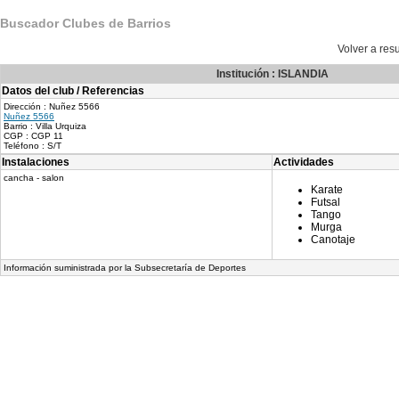
Buscador Clubes de Barrios
Volver a re
Institución : ISLANDIA
Datos del club / Referencias
Dirección : Nuñez 5566
Nuñez 5566
Barrio : Villa Urquiza
CGP : CGP 11
Teléfono : S/T
Instalaciones
Actividades
cancha - salon
Karate
Futsal
Tango
Murga
Canotaje
Información suministrada por la Subsecretaría de Deportes