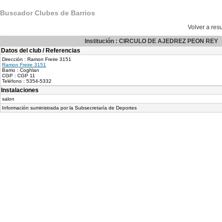
Buscador Clubes de Barrios
Volver a re
Institución : CIRCULO DE AJEDREZ PEON REY
Datos del club / Referencias
Dirección : Ramon Freire 3151
Ramon Freire 3151
Barrio : Coghlan
CGP : CGP 11
Teléfono : 5354-5332
Instalaciones
salon
Información suministrada por la Subsecretaría de Deportes