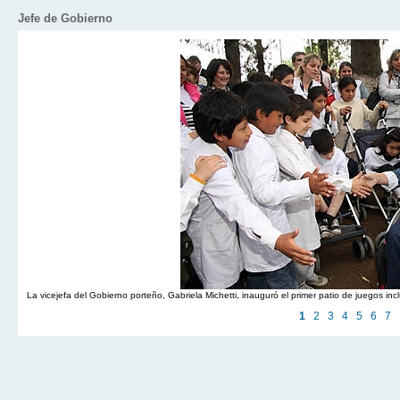
Jefe de Gobierno
La vicejefa del Gobierno porteño, Gabriela Michetti, inauguró el primer patio de juegos 
1
2
3
4
5
6
7