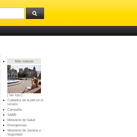
Más noticias
[ Ver foto ]
Cuidados de la piel en el
verano
Campaña
SAME
Ministerio de Salud
Emergencias
Ministerio de Justicia y
Seguridad