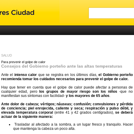
SALUD
Para prevenir el golpe de calor
Consejos del Gobierno porteño ante las altas temperaturas
Ante el
intenso calor
que se registra en los últimos días,
el Gobierno porteño
recomienda tomar los cuidados necesarios para prevenir el golpe de calor.
Hay que tener en cuenta que el golpe de calor puede afectar a personas de
cualquier edad, pero
los grupos de mayor riesgo son los niños
-que no
manifiestan sus síntomas con facilidad-
y los mayores de 65 años
.
Ante dolor de cabeza; vértigos; náuseas; confusión; convulsiones y pérdida
de conciencia; piel enrojecida, caliente y seca; respiración y pulso débil, y
elevada temperatura corporal
(entre 41 y 42 grados centígrados),
se deberá
actuar de la siguiente manera:
Trasladar al afectado a la sombra, a un lugar fresco y tranquilo. Hacer
que mantenga la cabeza un poco alta.