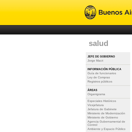
salud
JEFE DE GOBIERNO
Jorge Macri
INFORMACIÓN PÚBLICA
Guía de funcionarios
Ley de Compras
Registros públicos
ÁREAS
Organigrama
Especiales Históricos
Vicejefatura
Jefatura de Gabinete
Ministerio de Modernización
Ministerio de Gobierno
Agencia Gubernamental de
Control
Ambiente y Espacio Público