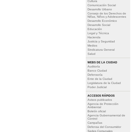
Cultura
Comunicación Social
Desarrollo Urbano
Consejo de los Derechos de
Niñas, Niños y Adolescentes
Desarrollo Económico
Desarrollo Social
Educación
Legal y Técnica
Hacienda
Justicia y Seguridad
Medios
Sindicatura General
Salud
WEBS DE LA CIUDAD
Auditoría
Banco Ciudad
Defensoría
Ente de la Ciudad
Legislatura de la Ciudad
Poder Judicial
ACCESOS RÁPIDOS
Avisos publicados
Agencia de Protección
Ambiental
Boletín oficial
Agencia Gubernamental de
Control
Campañas
Defensa del Consumidor
Sedes Comunales