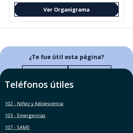
Ver Organigrama
¿Te fue útil esta página?
¿Te fue útil esta página?
Sí, me fue útil
No me sirvió
Teléfonos útiles
102 - Niñez y Adolescencia
103 - Emergencias
107 - SAME